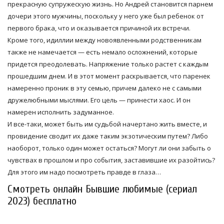
прекрасную супружескую жизнь. Но Андрей становится парнем
дочери этого мужчины, поскольку у него уже был ребенок от
первого брака, что и оказывается причиной их встречи.
Кроме того, идиллии между новоявленными родственникам
также не намечается — есть немало осложнений, которые
придется преодолевать. Напряжение только растет с каждым
прошедшим днем. И в этот момент раскрывается, что паренек
намеренно проник в эту семью, причем далеко не с самыми
дружелюбными мыслями. Его цель — принести хаос. И он
намерен исполнить задуманное.
И все-таки, может быть им судьбой начертано жить вместе, и
провидение сводит их даже таким экзотическим путем? Либо
наоборот, только один может остаться? Могут ли они забыть о
чувствах в прошлом и про события, заставившие их разойтись?
Для этого им надо посмотреть правде в глаза…
Смотреть онлайн Бывшие любимые (сериал
2023) бесплатно