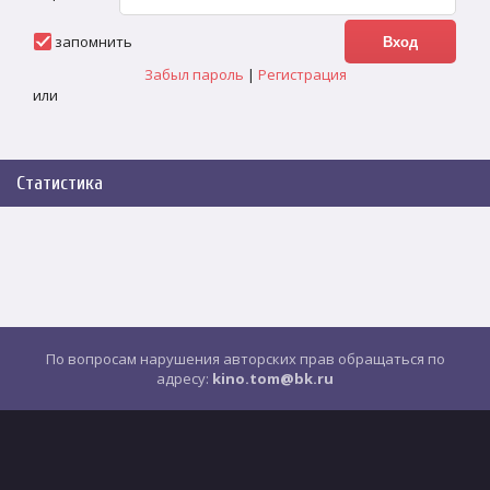
запомнить
Забыл пароль
|
Регистрация
или
Статистика
По вопросам нарушения авторских прав обращаться по
адресу:
kino.tom@bk.ru