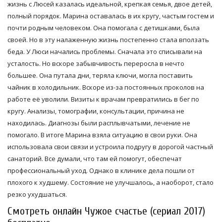
жизнь с Люсей казалась идеальной, крепкая семья, двое детей,
полный порядок. Марина оставалась в их кругу, частым гостем и
почти родным человеком. Она помогала с детишками, была
своей. Но в эту налаженную жизнь постепенно стала вползать
беда. У Люси начались проблемы. Сначала это списывали на
усталость. Но вскоре забывчивость переросла в нечто
большее. Она путала дни, теряла ключи, могла поставить
чайник в холодильник. Вскоре из-за постоянных проколов на
работе её уволили. Визиты к врачам превратились в бег по
кругу. Анализы, томографии, консультации, причина не
находилась. Диагнозы были расплывчатыми, лечение не
помогало. В итоге Марина взяла ситуацию в свои руки. Она
использовала свои связи и устроила подругу в дорогой частный
санаторий. Все думали, что там ей помогут, обеспечат
профессиональный уход. Однако в клинике дела пошли от
плохого к худшему. Состояние не улучшалось, а наоборот, стало
резко ухудшаться.
Смотреть онлайн Чужое счастье (сериал 2017)