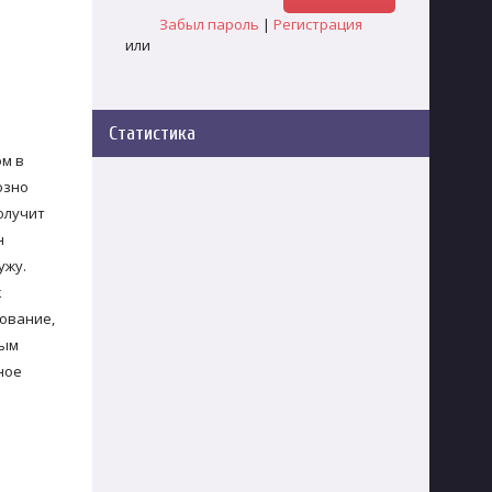
Забыл пароль
|
Регистрация
или
Статистика
ом в
озно
олучит
н
ужу.
к
дование,
ным
ное