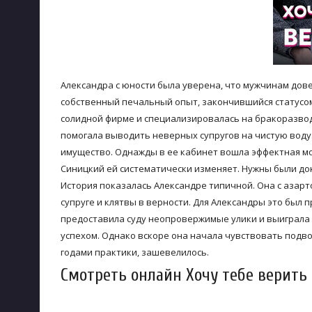
Александра с юности была уверена, что мужчинам дове
собственный печальный опыт, закончившийся статусо
солидной фирме и специализировалась на бракоразвод
помогала выводить неверных супругов на чистую воду. 
имущество. Однажды в ее кабинет вошла эффектная мо
Синицкий ей систематически изменяет. Нужны были дока
История показалась Александре типичной. Она с азарто
супруге и клятвы в верности. Для Александры это был 
предоставила суду неопровержимые улики и выиграла 
успехом. Однако вскоре она начала чувствовать подво
годами практики, зашевелилось.
Смотреть онлайн Хочу тебе верить 