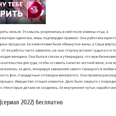
рять нельзя. Эта мысль укоренилась в ней после измены отца, а
м матери-одиночки, лишь подтвердил правило. Она работала юрист
ных процессах. Ее клиентками были обманутые жены, а Саша вирту
От ее работы часто зависело, на чью сторону встанет судья и кто п
лодая женщина. Она была в слезах и утверждала, что муж-бизнесме
зательства для суда, чтобы оставить капитал честной жене, а не м
м взялась за дело, игнорируя заверения самого Синицкого в любви 
просто фон, стандартные отговорки виноватого. Она провела рассле
процесс. Имущество отошло клиентке. Дело было закрыто с очеред
х. Некоторые детали не сходились. Ее внутреннее чутье, наработан
(сериал 2022) бесплатно