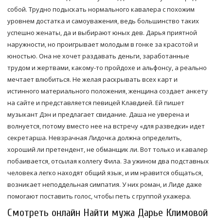
собой. Трудно подыскать нормального кавалера с похожим
уровнем достатка и самоуважения, ведь большинство таких
успешно женаты, да и выбирают юных дев. Дарья приятной
наружности, но проигрывает молодым в гонке за красотой и
юностью. Она не хочет раздавать деньги, заработанные
трудом и жертвами, какому-то пройдохе и альфонсу, а реально
мечтает влюбиться. Не желая раскрывать всех карт и
истинного материального положения, женщина создает анкету
на сайте и представляется певицей Клавдией. Ей пишет
музыкант Дэн и предлагает свидание. Даша не уверена и
волнуется, потому вместо нее на встречу «для разведки» идет
секретарша. Невзрачная Лидочка должна определить,
хороший ли претендент, не обманщик ли. Вот только и кавалер
побаивается, отсылая коллегу Фила. За ужином два подставных
человека легко находят общий язык, и им нравится общаться,
возникает неподдельная симпатия. У них роман, и Лиде даже
помогают поставить голос, чтобы петь с группой ухажера.
Смотреть онлайн Найти мужа Дарье Климовой