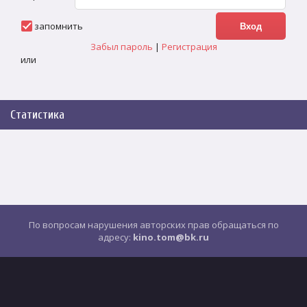
запомнить
Забыл пароль
|
Регистрация
или
Статистика
По вопросам нарушения авторских прав обращаться по
адресу:
kino.tom@bk.ru