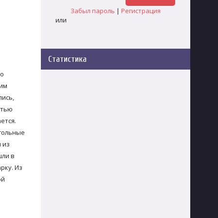
Забыл пароль
|
Регистрация
или
Статистика
но
 им
лись,
стью
ется.
огольные
 из
шли в
рку. Из
ой