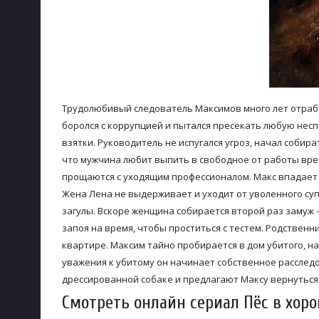
Трудолюбивый следователь Максимов много лет отрабо
боролся с коррупцией и пытался пресекать любую несп
взятки. Руководитель не испугался угроз, начал собир
что мужчина любит выпить в свободное от работы врем
прощаются с уходящим профессионалом. Макс впадает 
Жена Лена не выдерживает и уходит от уволенного суп
загулы. Вскоре женщина собирается второй раз замуж -
запоя на время, чтобы проститься с тестем. Родственн
квартире. Максим тайно пробирается в дом убитого, на
уважения к убитому он начинает собственное расследо
дрессированной собаке и предлагают Максу вернуться 
Смотреть онлайн сериал Пёс в хор