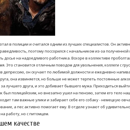
тал в полиции и считался одним из лучших специалистов. Он актив
раведливость, поэтому поссорился с начальником из-за полученной
ать досье на надоедливого работника. Вскоре в коллективе проболта
я. Это становится отличным поводом для увольнения, коллеги с гру
в депрессию, он скучает по любимой должности и ежедневно напива
руга, она извиняется, но больше не может терпеть постоянные алк
 за лучшего друга, и это добивает бывшего мужа. Приходиться выйти
ик был полицейским, но внезапно ушел на пенсию, затем его тело на
ходит там важные улики и забирает себе его собаку - немецкую овча
вание, а пес активно помогает ему. В отделе узнают об удивительн
на работу, но с питомцем.
ошем качестве