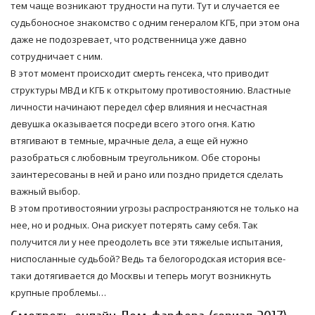
тем чаще возникают трудности на пути. Тут и случается ее
судьбоносное знакомство с одним генералом КГБ, при этом она
даже не подозревает, что родственница уже давно
сотрудничает с ним.
В этот момент происходит смерть генсека, что приводит
структуры МВД и КГБ к открытому противостоянию. Властные
личности начинают передел сфер влияния и несчастная
девушка оказывается посреди всего этого огня. Катю
втягивают в темные, мрачные дела, а еще ей нужно
разобраться с любовным треугольником. Обе стороны
заинтересованы в ней и рано или поздно придется сделать
важный выбор.
В этом противостоянии угрозы распространяются не только на
нее, но и родных. Она рискует потерять саму себя. Так
получится ли у нее преодолеть все эти тяжелые испытания,
ниспосланные судьбой? Ведь та белогородская история все-
таки дотягивается до Москвы и теперь могут возникнуть
крупные проблемы…