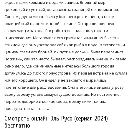
окрестными холмами и водами залива. Внешний мир,
греховный и суетный, оставался за границей ее понимания.
Совсем другая жизнь была у бывшего россиянина, а ныне
полицейский в аргентинской столице. Он прошел жесткую
школу улиц и закона. Его работа не знала полутонов и
снисхождения. Мегаполис с его криминальным дном был его
стихией, где он чувствовал себя как рыба в воде. Жестокость и
цинизм стали его броней. Их пути не должны были пересечься.
Но жизнь, как это часто бывает, распорядилась иначе. Их свело
одно дело, где криминальные интересы большого города
дотянулись до тихого полуострова. Их первая встреча не сулила
ничего хорошего. Он видел в ее закрытом мире лишь
препятствие для расследования. Она в его лице видела угрозу
всему своему устоявшемуся существованию. Но постепенно,
через недоверие и колкие слова, между ними начала
проступать иная связь.
Смотреть онлайн Эль Русо (сериал 2024)
бесплатно