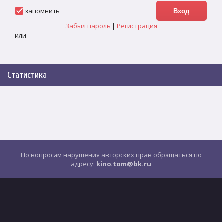
запомнить
Забыл пароль
|
Регистрация
или
Статистика
По вопросам нарушения авторских прав обращаться по
адресу:
kino.tom@bk.ru