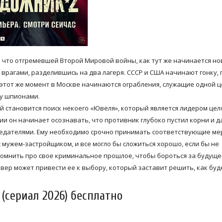
о что отгремевшей Второй Мировой войны, как тут же начинается но
врагами, разделившись на два лагеря. СССР и США начинают гонку, 
 этот же момент в Москве начинаются ограбления, служащие одной 
ну шпионами.
й становится поиск некоего «Ювеля», который является лидером цел
ии он начинает осознавать, что противник глубоко пустил корни и д
редателями. Ему необходимо срочно принимать соответствующие м
мужем-застройщиком, и все могло бы сложиться хорошо, если бы не
помнить про свое криминальное прошлое, чтобы бороться за будуще
вер может привести ее к выбору, который заставит решить, как буд
(сериал 2026) бесплатно