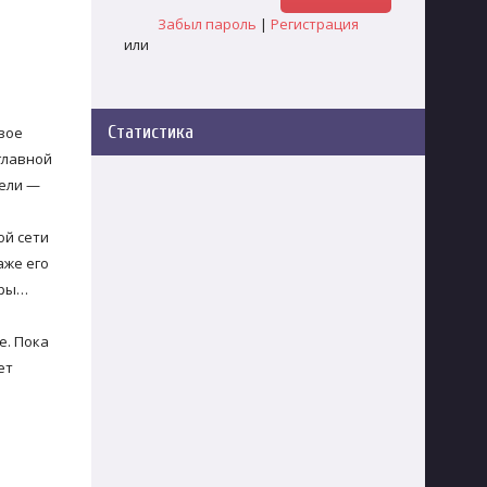
Забыл пароль
|
Регистрация
или
Статистика
вое
главной
цели —
ой сети
аже его
еры…
е. Пока
ет