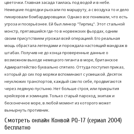
цветочки. Главная засада таилась под водой и в небе.
Немецкие подлодки рыскали по маршруту, а с воздуха то и дело
пикировали бомбардировщики. Однако все понимали, что есть
угроза и посерьёзнее. Ей был линкор "Тирпиц". Этот стальной
монстр, прятавшийся где-то в норвежских фьордах, одним
своим присутствием угрожал всей операцией. Его реальная
мощь обрастала легендами и порождала настоящий мандраж в
штабах. Получив не до конца проверенные данные о
возможном выходе немецкого гиганта в море, британское
Адмиралтейство буквально спятило. Оттуда поступил приказ,
который до сих пор моряки вспоминают с усмешкой. Десяток
неуклюжих транспортов, каждый сам по себе, продвигаются
через ледяную пустыню. Нет больше строя, или прикрытия
крейсеров и эсминцев. Только старый пароход, экипаж и
бесконечное море, в любой момент из которого может
вынырнуть противник.
Смотреть онлайн Конвой PQ-17 (сериал 2004)
бесплатно