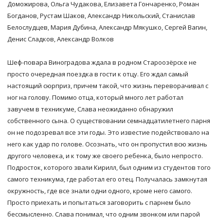
Доможирова, Ольга Чудакова, Елизавета Гончаренко, Роман
Богданов, Рустам Шаков, Александр Никольский, Станислав
Белослудцев, Мария Дубина, Александр Мякушко, Сергей Вагин,
Денис Сладков, Александр Волков
Шеф-повара Виноградова ждала в родном Староозёрске не
просто очередная поездка в гости к отцу. Его ждал самый
настоящий сюрприз, причем такой, что жизнь переворачивал с
ног на голову. Помимо отца, который много лет работал
завучем в техникуме, Слава неожиданно обнаружил
собственного сына. О существовании семнадцатилетнего парня
он не подозревал все эти годы. Это известие подействовало на
него как удар по голове. Осознать, что он пропустил всю жизнь
другого человека, и к тому же своего ребенка, было непросто.
Подросток, которого звали Кирилл, был одним из студентов того
самого техникума, где работал его отец. Получалась замкнутая
окружность, где все знали одни одного, кроме него самого.
Просто приехать и попытаться заговорить с парнем было
бессмысленно. Слава понимал, что одним звонком или парой