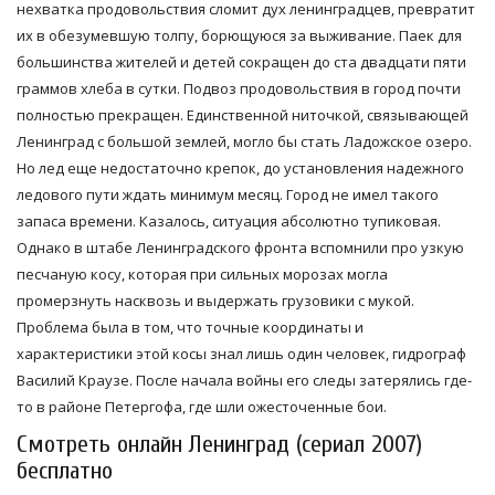
нехватка продовольствия сломит дух ленинградцев, превратит
их в обезумевшую толпу, борющуюся за выживание. Паек для
большинства жителей и детей сокращен до ста двадцати пяти
граммов хлеба в сутки. Подвоз продовольствия в город почти
полностью прекращен. Единственной ниточкой, связывающей
Ленинград с большой землей, могло бы стать Ладожское озеро.
Но лед еще недостаточно крепок, до установления надежного
ледового пути ждать минимум месяц. Город не имел такого
запаса времени. Казалось, ситуация абсолютно тупиковая.
Однако в штабе Ленинградского фронта вспомнили про узкую
песчаную косу, которая при сильных морозах могла
промерзнуть насквозь и выдержать грузовики с мукой.
Проблема была в том, что точные координаты и
характеристики этой косы знал лишь один человек, гидрограф
Василий Краузе. После начала войны его следы затерялись где-
то в районе Петергофа, где шли ожесточенные бои.
Смотреть онлайн Ленинград (сериал 2007)
бесплатно