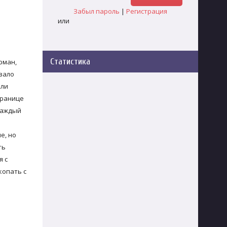
Забыл пароль
|
Регистрация
или
Статистика
рман,
вало
шли
транице
каждый
е, но
ть
я с
копать с