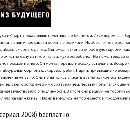
уха и Спирт, промышляли нелегальным бизнесом. Их лидером был Бо
раскапывали и продавали военные реликвии. Их абсолютно не волно
прибыль с черного рынка. Однажды, откопав очередную яму, они на
о очистив одну из них от грязи, Чуха остолбенел. На пожелтевшей с
ьно похожая на него. Он молча передал находку остальным. Вскоре 
от абсурдный сюрприз шокировал ребят. Парни, привыкшие ко всему,
бъяснения не было. Они попытались списать всё на жуткое совпадени
ак человек с историческим образованием, первым попытался оцени
свидетельствовало о подлинности. В итоге они решили не торопитьс
лили жажду наживы. Парни вернулись на то же место и продолжили 
сериал 2008) бесплатно