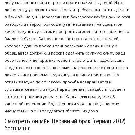
девушке звонит папа и срочно просит приехать домой. Из-за
долгов отцу угрожают коллекторы и требуют выплатить деньги
в ближайшие дни. Параллельно в боксерском клубе начинаются
разборки за территорию. Депутат настаивает на сделке, он
хочет выкупить участок и построить огромный торговый центр.
Владелец Султан Бакоев не желает расставаться с землей,
которая с давних времен принадлежала их роду. К нему и
обращается должник, и просит одолжить крупную сумму ради
безопасности дочери. Бизнесмен готов отдать недостающие
средства без возврата, но взамен на разрешение жениться на
дочке. Алиса принимает мужчину за вымогателя и яростно
отказывает, но по отцовской просьбе возвращается и
соглашается выйти замуж. Пара отмечает свадьбу в городе, а
затем по традиции уезжает на Кавказ для проведения 3-
хдневной церемонии. Родственники мужа не рады новому
члену семьи, а сын предлагает сбежать из дома.
Смотреть онлайн Неравный брак (сериал 2012)
бесплатно