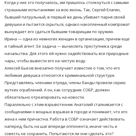
Когда у них это получалось, им пришлось столкнуться с самыми
страшными испытаниями за всю жизнь. Так, Сергей Елагин,
бывший патрульный, в первый же день убивает парня своей
девушки и пытается скрыться, однако накопленный компромат
вынуждает его сдаться бывшим товарищам по оружию.
Ирина — одна из немногих женщин в организации, причем еще
и тайный агент. Ее задача — вычислить преступника среди
начальства. Для этого ей нужно задействовать все природные
чары, чтобы вывести его на чистую воду.
Алексей Быков внезапно получает известие о том, что его
любимая девушка относится к криминальной структуре.
Представляясь членами отряда, члены банды провели серию
жутких ограблений. А он, как сотрудник СОБР, должен
обязательно отреагировать на новости.
Параллельно с этим взрывотехник Анатолий сталкивается с
сообщениями о мощных взрывах в городе и понимает, что его
жена к ним причастна. Работа в СОБР означает действовать
наперед, быть на шаг впереди оппонента, иначе честь и
совесть не сохранить. Попытаются ли они сделать это?