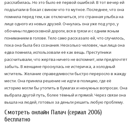
расслабилась. Но это было её первой ошибкой. В тот вечер ей
подсыпали в бокал с вином что-то мутное. Последнее, что она
помнила перед тем, как отключиться, это странная улыбка на
лице одного из новых друзей. Очнулась она уже под утро, у
обочины подмосковной дороги, вся в грязи и с одним ясным
пониманием в голове. Тело само рассказало ей, что случилось,
пока она была без сознания. Несколько человек, чьи лица она
едва помнила, использовали её как вещь. Преступники
рассчитывали, что жертва ничего не вспомнит, или предпочтёт
забыть. В женщине проснулась не истеричка, а холодный
мститель. Желание справедливости быстро переросло в жажду
мести. Она приняла решение не идти в полицию, где её
историю могли бы утопить в бумагах и ненужных вопросах. Она
выбрала другой путь, более тёмный и прямой. Через связи она
вышла на людей, готовых за деньги решить любую проблему.
Смотреть онлайн Палач (сериал 2006)
бесплатно