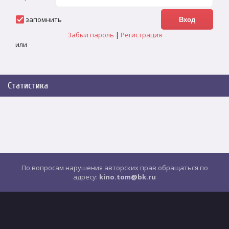
запомнить
Забыл пароль
|
Регистрация
или
Статистика
По вопросам нарушения авторских прав обращаться по
адресу:
kino.tom@bk.ru