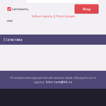
запомнить
Забыл пароль
|
Регистрация
или
Статистика
По вопросам нарушения авторских прав обращаться по
адресу:
kino.tom@bk.ru