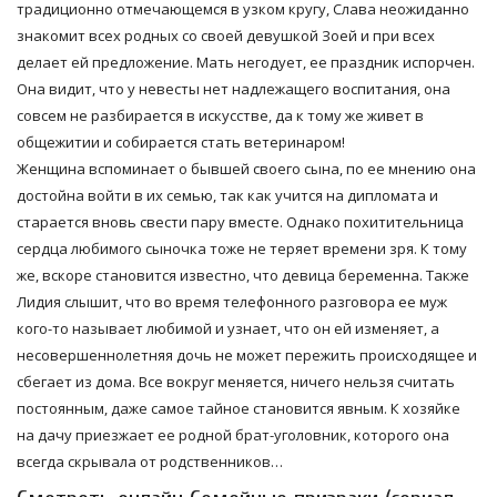
традиционно отмечающемся в узком кругу, Слава неожиданно
знакомит всех родных со своей девушкой Зоей и при всех
делает ей предложение. Мать негодует, ее праздник испорчен.
Она видит, что у невесты нет надлежащего воспитания, она
совсем не разбирается в искусстве, да к тому же живет в
общежитии и собирается стать ветеринаром!
Женщина вспоминает о бывшей своего сына, по ее мнению она
достойна войти в их семью, так как учится на дипломата и
старается вновь свести пару вместе. Однако похитительница
сердца любимого сыночка тоже не теряет времени зря. К тому
же, вскоре становится известно, что девица беременна. Также
Лидия слышит, что во время телефонного разговора ее муж
кого-то называет любимой и узнает, что он ей изменяет, а
несовершеннолетняя дочь не может пережить происходящее и
сбегает из дома. Все вокруг меняется, ничего нельзя считать
постоянным, даже самое тайное становится явным. К хозяйке
на дачу приезжает ее родной брат-уголовник, которого она
всегда скрывала от родственников…