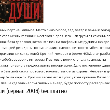
ый порт на Таймыре. Место было гиблое, лед, ветер и вечный голод
 своя жизнь, грязная и жестокая. Через него шли грузы от союзнико
ная база для зэков, которых гнали на фосфоритные рудники. Вскоре
немецкий резидент. Потом начались смерти. Не просто гибель от хо
бирал лишних свидетелей. Кроткий, человек в форме НКВД, стал разби
у собой воровские интересы. Портовые волки сначала косились на
, стали понемногу предоставлять информацию. Дело постепенно сдви
то был свой же, из портового начальства или из охраны. Человек в 
ер была жаркой. Кроткий загнал его в тупик у края причала. Казалос
 в плаще сделала необъяснимый маневр, будто попросту растворилас
и (сериал 2008) бесплатно