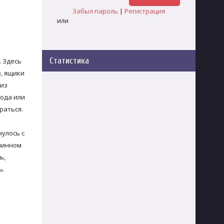
Забыл пароль
|
Регистрация
или
Статистика
. Здесь
в, ящики
 из
лода или
раться.
нулось с
длинном
ь,
ь.