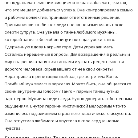
не поддавалась лишним эмоциям и не расслаблялась, считая,
что это мешает добиваться успеха. Она контролировала семью
и рабочий коллектив, принимая ответственные решения.
Привычная жизнь бизнес-леди внезапно изменилась после
смерти супруга. Она узнала о тайне любимого мужчины,
который завел себе любовницу и посещал уроки танго.
Сдержанную вдову накрыло горе. Дети упрекали мать.
Остались нерешенные вопросы. Для возвращения в реальный
мир она решила заняться танцами и узнать рецепт счастья
дорогого человека, скрывавшего от нее свои секреты.
Нора пришла в репетиционный зал, где встретила Ваню.
Погибший муж явился в зеркалах. Может быть, она общается со
своим внутренним голосом? Танго – парный танец чутких
партнеров. Мужчина ведет леди. Нужно доверять собственным
ощущениям. Внутри героини мистической мелодрамы что-то
изменилось под влиянием страстного пластического искусства.
Она отпустила любимого и впустила в свое сердце новые
чувства...