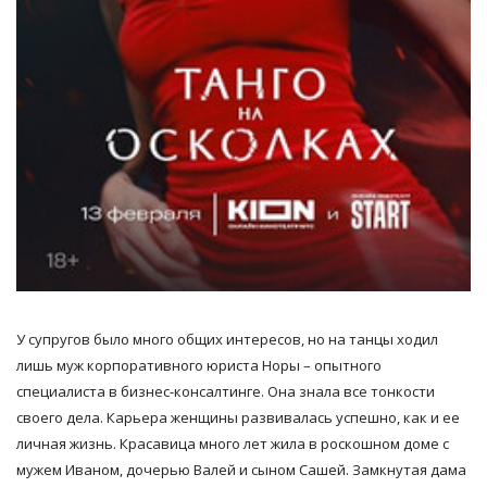
У супругов было много общих интересов, но на танцы ходил
лишь муж корпоративного юриста Норы – опытного
специалиста в бизнес-консалтинге. Она знала все тонкости
своего дела. Карьера женщины развивалась успешно, как и ее
личная жизнь. Красавица много лет жила в роскошном доме с
мужем Иваном, дочерью Валей и сыном Сашей. Замкнутая дама