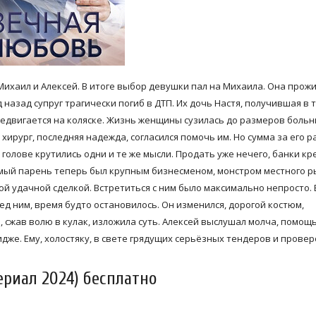
Михаил и Алексей. В итоге выбор девушки пал на Михаила. Она прожи
 назад супруг трагически погиб в ДТП. Их дочь Настя, получившая в 
едвигается на коляске. Жизнь женщины сузилась до размеров боль
хирург, последняя надежда, согласился помочь им. Но сумма за его р
 голове крутились одни и те же мысли. Продать уже нечего, банки к
амый парень теперь был крупным бизнесменом, монстром местного р
ной удачной сделкой. Встретиться с ним было максимально непросто. 
ед ним, время будто остановилось. Он изменился, дорогой костюм,
а, сжав волю в кулак, изложила суть. Алексей выслушал молча, помощ
мидже. Ему, холостяку, в свете грядущих серьёзных тендеров и провер
ериал 2024) бесплатно