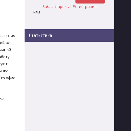
Забыл пароль
|
Регистрация
или
Статистика
ла с ним
той же
ничной
аботу
редиты
ынка.
Его офис
ь
ок,