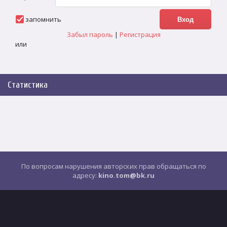
запомнить
Забыл пароль
|
Регистрация
или
Статистика
По вопросам нарушения авторских прав обращаться по
адресу:
kino.tom@bk.ru