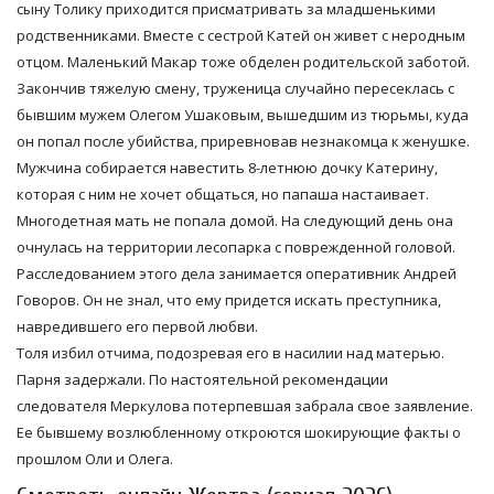
сыну Толику приходится присматривать за младшенькими
родственниками. Вместе с сестрой Катей он живет с неродным
отцом. Маленький Макар тоже обделен родительской заботой.
Закончив тяжелую смену, труженица случайно пересеклась с
бывшим мужем Олегом Ушаковым, вышедшим из тюрьмы, куда
он попал после убийства, приревновав незнакомца к женушке.
Мужчина собирается навестить 8-летнюю дочку Катерину,
которая с ним не хочет общаться, но папаша настаивает.
Многодетная мать не попала домой. На следующий день она
очнулась на территории лесопарка с поврежденной головой.
Расследованием этого дела занимается оперативник Андрей
Говоров. Он не знал, что ему придется искать преступника,
навредившего его первой любви.
Толя избил отчима, подозревая его в насилии над матерью.
Парня задержали. По настоятельной рекомендации
следователя Меркулова потерпевшая забрала свое заявление.
Ее бывшему возлюбленному откроются шокирующие факты о
прошлом Оли и Олега.