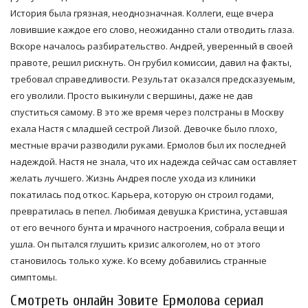
История была грязная, неоднозначная. Коллеги, еще вчера
ловившие каждое его слово, неожиданно стали отводить глаза.
Вскоре началось разбирательство. Андрей, уверенный в своей
правоте, решил рискнуть. Он грубил комиссии, давил на факты,
требовал справедливости. Результат оказался предсказуемым,
его уволили. Просто выкинули с вершины, даже не дав
спуститься самому. В это же время через полстраны в Москву
ехала Настя с младшей сестрой Лизой. Девочке было плохо,
местные врачи разводили руками. Ермолов был их последней
надеждой. Настя не знала, что их надежда сейчас сам оставляет
желать лучшего. Жизнь Андрея после ухода из клиники
покатилась под откос. Карьера, которую он строил годами,
превратилась в пепел. Любимая девушка Кристина, уставшая
от его вечного бунта и мрачного настроения, собрала вещи и
ушла. Он пытался глушить кризис алкоголем, но от этого
становилось только хуже. Ко всему добавились странные
симптомы.
Смотреть онлайн Зовите Ермолова сериал