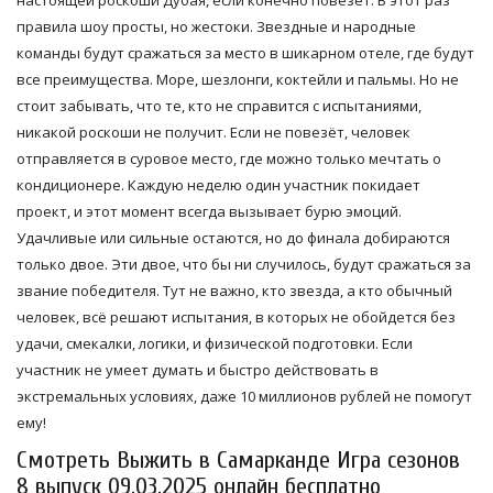
настоящей роскоши Дубая, если конечно повезет. В этот раз
правила шоу просты, но жестоки. Звездные и народные
команды будут сражаться за место в шикарном отеле, где будут
все преимущества. Море, шезлонги, коктейли и пальмы. Но не
стоит забывать, что те, кто не справится с испытаниями,
никакой роскоши не получит. Если не повезёт, человек
отправляется в суровое место, где можно только мечтать о
кондиционере. Каждую неделю один участник покидает
проект, и этот момент всегда вызывает бурю эмоций.
Удачливые или сильные остаются, но до финала добираются
только двое. Эти двое, что бы ни случилось, будут сражаться за
звание победителя. Тут не важно, кто звезда, а кто обычный
человек, всё решают испытания, в которых не обойдется без
удачи, смекалки, логики, и физической подготовки. Если
участник не умеет думать и быстро действовать в
экстремальных условиях, даже 10 миллионов рублей не помогут
ему!
Смотреть Выжить в Самарканде Игра сезонов
8 выпуск 09.03.2025 онлайн бесплатно