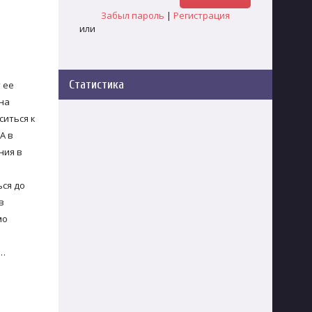
Забыл пароль
|
Регистрация
или
Статистика
 ее
на
ситься к
А в
ния в
ься до
в
мо
р…