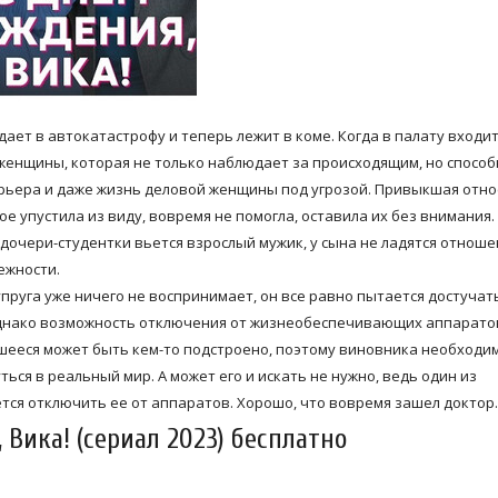
ает в автокатастрофу и теперь лежит в коме. Когда в палату входит
 женщины, которая не только наблюдает за происходящим, но способ
рьера и даже жизнь деловой женщины под угрозой. Привыкшая отно
е упустила из виду, вовремя не помогла, оставила их без внимания. 
дочери-студентки вьется взрослый мужик, у сына не ладятся отноше
ежности.
супруга уже ничего не воспринимает, он все равно пытается достучат
Однако возможность отключения от жизнеобеспечивающих аппарато
вшееся может быть кем-то подстроено, поэтому виновника необходи
ься в реальный мир. А может его и искать не нужно, ведь один из
ается отключить ее от аппаратов. Хорошо, что вовремя зашел докто
Вика! (сериал 2023) бесплатно