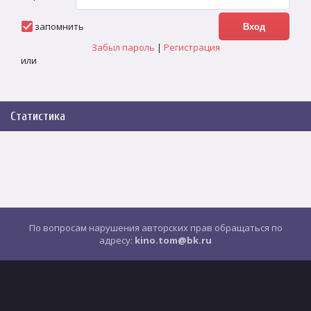
запомнить
Забыл пароль
|
Регистрация
или
Статистика
По вопросам нарушения авторских прав обращаться по
адресу:
kino.tom@bk.ru