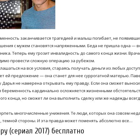
еменность заканчивается трагедией и малыш погибает, не появивши
ношения с мужем становятся напряженными. Беда не пришла одна — в
ника. Теперь ему грозит инвалидность до самого конца жизни. Врач
одимо провести сложную операцию за рубежом.
ашаться на все условия, стараясь получать деньги из любых досту
ает ей предложение — она станет для нее суррогатной матерью. Пав
ку Дарья не намерена открывать ему правду. Если она сможет выноси
ная беременность кардинально осложняется жизненными обстоятельс
ого конца, но сможет ли она выполнить сделку или же надежды всег
терпеть многочисленные унижения. Те люди, которых она совсем нед
, темной стороны. И эта правда может поменять абсолютно все…
ру (сериал 2017) бесплатно