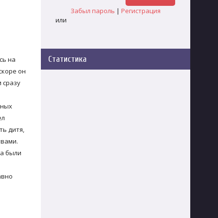
Забыл пароль
|
Регистрация
или
Статистика
сь на
скоре он
и сразу
пных
ел
ть дитя,
твами.
да были
авно