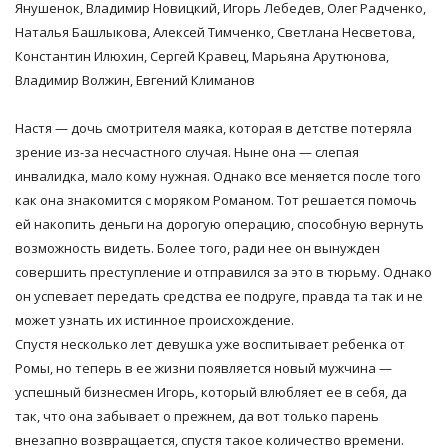
Янушенок, Владимир Новицкий, Игорь Лебедев, Олег Радченко,
Наталья Башлыкова, Алексей Тимченко, Светлана Несветова,
Константин Илюхин, Сергей Кравец, Марьяна Арутюнова,
Владимир Волжин, Евгений Климанов
Настя — дочь смотрителя маяка, которая в детстве потеряла
зрение из-за несчастного случая. Ныне она — слепая
инвалидка, мало кому нужная. Однако все меняется после того
как она знакомится с моряком Романом. Тот решается помочь
ей накопить деньги на дорогую операцию, способную вернуть
возможность видеть. Более того, ради нее он вынужден
совершить преступление и отправился за это в тюрьму. Однако
он успевает передать средства ее подруге, правда та так и не
может узнать их истинное происхождение.
Спустя несколько лет девушка уже воспитывает ребенка от
Ромы, но теперь в ее жизни появляется новый мужчина —
успешный бизнесмен Игорь, который влюбляет ее в себя, да
так, что она забывает о прежнем, да вот только парень
внезапно возвращается, спустя такое количество времени.