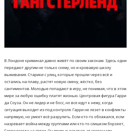
В Лондоне криминал давно живёт по своим законам. Здесь одни
передают другим не только схему, но и кровавую школу
выживания. Старики с улиц, которые прошли через всё и
остались на плаву, растят новую смену, жёстко, без
сантиментов. Молодые попадают в игру, не понимая, что в этом
мире за любую ошибку платят жизнью. Центровая фигура Гарри
да Соуза. Он не лидер и не босс, но все идут к нему, когда
ситуация выходит из-под контроля. Гарри не лезет в конфликты
напрямую, но умеет всё разрулить. Если кто-то облажался, если
назревает война между группами или кто-то слишком борзеет,
Гарри всегда на связи. Он привык оставаться сторонним