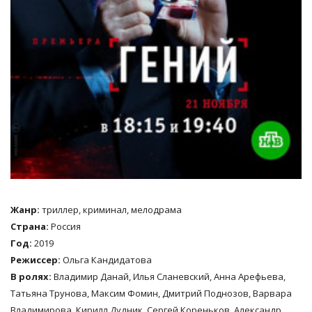
Жанр:
триллер, криминал, мелодрама
Страна:
Россия
Год:
2019
Режиссер:
Ольга Кандидатова
В ролях:
Владимир Данай, Илья Сланевский, Анна Арефьева,
Татьяна Трунова, Максим Фомин, Дмитрий Поднозов, Варвара
Владимирова, Кирилл Дудник, Сергей Кореньков, Александр