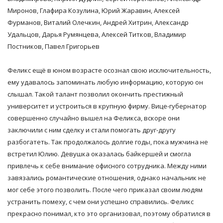
Миронов, Глафира Козулина, Юрий Жаравин, Алексей
Фурманов, Виталий Олечкин, Андрей Хитрин, Александр
Удальцов, Дарья Румянцева, Алексей Титков, Владимир
Постников, Павел Григорьев
Феликс ещё в юном возрасте осознал свою исключительность,
ему удавалось запоминать любую информацию, которую он
слышал. Такой талант позволил окончить престижный
университет и устроиться в крупную фирму. Вице-губернатор
совершенно случайно вышел на Феликса, вскоре они
заключили с ним сделку и стали помогать друг-другу
разбогатеть. Так продолжалось долгие годы, пока мужчина не
встретил Юлию. Девушка оказалась байкершей и смогла
привлечь к себе внимание офисного сотрудника. Между ними
завязались романтические отношения, однако начальник не
мог себе этого позволить. После чего приказал своим людям
устранить помеху, с чем они успешно справились. Феликс
прекрасно понимал, кто это организовал, поэтому обратился в