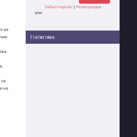
Забыл пароль
|
Регистрация
или
то ее
очие
Статистика
тва
не
 не
и на