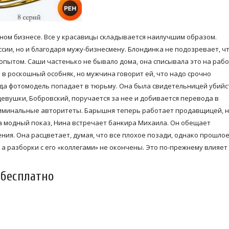
ом бизнесе. Все у красавицы складывается наилучшим образом.
сии, но и благодаря мужу-бизнесмену. Блондинка не подозревает, ч
 опытом. Саши частенько не бывало дома, она списывала это на раб
в роскошный особняк, но мужчина говорит ей, что надо срочно
зда фотомодель попадает в тюрьму. Она была свидетельницей убийс
девушки, Бобровский, поручается за нее и добивается перевода в
иминальные авторитеты. Барышня теперь работает продавщицей, 
на модный показ, Нина встречает банкира Михаила. Он обещает
ния. Она расцветает, думая, что все плохое позади, однако прошлое
 а разборки с его «коллегами» не окончены. Это по-прежнему влияет 
 бесплатно