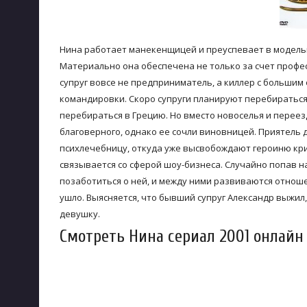
Нина работает манекенщицей и преуспевает в модельн
Материально она обеспечена не только за счет профес
супруг вовсе не предприниматель, а киллер с большим
командировки. Скоро супруги планируют перебираться 
перебираться в Грецию. Но вместо новоселья и перее
благоверного, однако ее сочли виновницей. Приятель 
психлечебницу, откуда уже высвобождают героиню кр
связывается со сферой шоу-бизнеса. Случайно попав 
позаботиться о ней, и между ними развиваются отноше
ушло. Выясняется, что бывший супруг Александр выжил,
девушку.
Смотреть Нина сериал 2001 онлайн