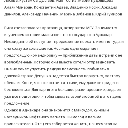
Лосева, Рустам Сагдуллаев, Амет Согиа, Мария Кудрявцева,
Амаяк Чинарян, Константин Адаев, Владимир Носик, Аркадий
Данилов, Александр Печенин, Марина Зубанова, Юрий Гумиров
Вика светловолосая красавица, аспирантка МГУ. Занимается
изучением истории малоизвестного государства Аджахар.
Неожиданно ей поступает предложение поехать именно туда, и
она сразу же соглашается. Но лишь одно омрачает
предстоящую командировку — приближение даты встречи с ее
возлюбленным, которую они вместе хотели отпраздновать.
Она не хочет упустить редкую возможность побывать в
далекой стране Девушка надеется быстро вернуться, поэтому
обещает Косте, что все остается в силе, ему даже не придется
беспокоиться. Для парня это большое разочарование, ведь он
уже все подготовил, чтобы сделать своей любимой в этот день
предложение.
Однако в Аджахаре она знакомится с Максудом, сыном и
наследником нефтяного магната. Он молод и весьма
привлекателен. Отец его собирается женить, но несмотря на