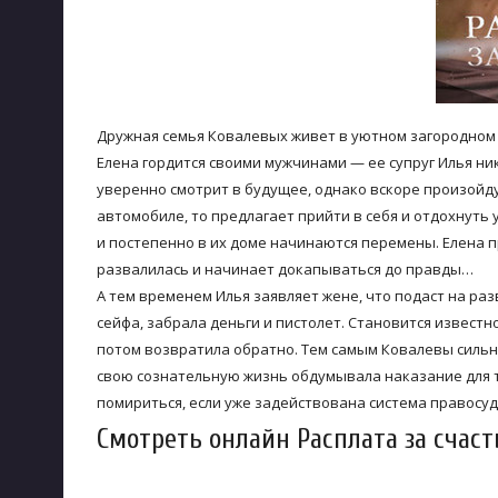
Дружная семья Ковалевых живет в уютном загородном д
Елена гордится своими мужчинами — ее супруг Илья ни
уверенно смотрит в будущее, однако вскоре произойду
автомобиле, то предлагает прийти в себя и отдохнуть 
и постепенно в их доме начинаются перемены. Елена пр
развалилась и начинает докапываться до правды…
А тем временем Илья заявляет жене, что подаст на раз
сейфа, забрала деньги и пистолет. Становится известно
потом возвратила обратно. Тем самым Ковалевы сильн
свою сознательную жизнь обдумывала наказание для тех
помириться, если уже задействована система правосу
Смотреть онлайн Расплата за счасть