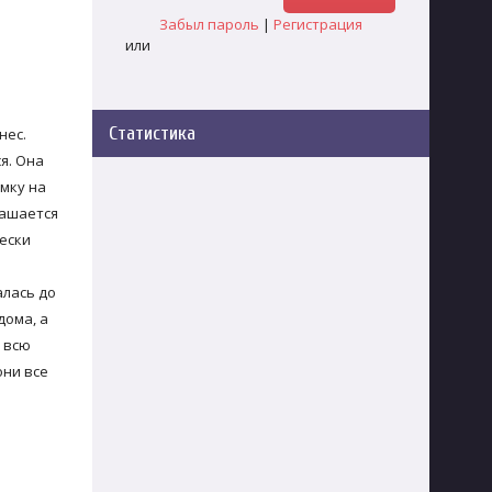
Забыл пароль
|
Регистрация
или
Статистика
нес.
я. Она
мку на
лашается
чески
алась до
дома, а
 всю
они все