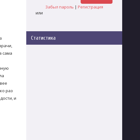
Забыл пароль
|
Регистрация
или
Статистика
в
врачи,
а сама
шную
ла
ивее
ко раз
дости, и