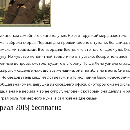
 канонам семейного благополучия. Но этот хрупкий мир разлетелся 
ужа, забрала скорая. Первые дни прошли словно в тумане. Больница, 
тяжелыми травмами. Все твердили Елене, что это настоящее чудо. Он
 руку. Но чувство непонятной тревоги не отпускало. Вскоре появился
анные вопросы, смотрел куда-то в сторону. Тогда Лена узнала стра
ажирском сиденье находилась женщина, она погибла на месте. Снача
 Но следователь медлил с ответом, и это молчание было краснореч
 общая знакомая, девушка из соседнего офиса, с которой они несколь
а. Лена не верила, что ее супруг, человек с которым она делила и ра
рал роль примерного мужа, а сам жил на две семьи.
риал 2015) бесплатно