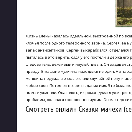
Жизнь Елены казалась идеальной, выстроенной по всем
клочья после одного телефонного звонка. Сергея, ее м
запах антисептиков. Сергей выкарабкался, отделался 
пыталась в это верить, сидя у его постели и держа его
следователь, вежливый и неулыбчивый. Он задавал стр
правду. В машине мужчина находился не один. На пасс
женщина подумала о коллеге или случайной попутчице.
любых слов. Потом он все же выдавил имя. Это была их
вместе ужинали. Оказалось, их роман длился уже три год
проблемы, оказался совершенно чужим. Он мастерски иг
Смотреть онлайн Сказки мачехи (се