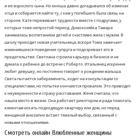
и ее взрослого сына. Но юноша давно догадывался об изменах
отца и собирается найти ту, с кем у погибшего была связь на
стороне. Катя переживает трудности вместе с подругами, у
которых тоже непростой период. Домохозяйка Тамара
занималась воспитанием детей и счастливо жила с мужем. В
школу приходит новая учительница, вскоре Тома замечает
изменившееся поведение супруга и подозревает его в
предательстве. Светлана строила карьеру в бизнесе и не
думала о ребенке до встречи с Роберто. Итальянец искренне
любит девушку, но постоянно говорит о рождении малыша.
Света пытается забеременеть, ходит на консультации со
специалистами, но попытки кончаются провалом. Это приводит
к неуверенности и страху расставания. Женя считала, что
нашла место в жизни. Она работает риелтором и рада помогать
клиентам искать подходящую квартиру или дом, но перед
женщиной внезапно встает тяжелый выбор, связанный с
новыми отношениями.
Смотреть онлайн Влюбленные женщины