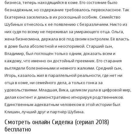
бизнеса, теперь находящийся в коме. Его состояние было
безнадёжным, но содержание требовалось первоклассное. Так
Екатерина заселилась в их роскошный особняк. Семейство
Шубиных отнеслось к её появлению с безразличием. Никто из
них судя по всему не переживал за умирающего отца. Ольга,
жена бизнесмена, держала всё под своим контролем. Её власть
в доме была абсолютной и неоспоримой. Старший сын,
Владимир, был поглощён только одним, доказать всем и
каждому, что именно он достойный преемник. Его старания
выглядели болезненными и немного жалкими. Средний сын,
Игорь, казалось жил в параллельной реальности, где нет ни
отца в коме, ни семейного дела, а только гонка за
удовольствиями. Младшая, Вика, целиком ушла в цифровой мир,
делая контент и демонстративно игнорируя родственников.
Единственным адекватным человеком в этой истории был
Клишин, лучший друг и партнёр Шубина.
Смотреть онлайн Сиделка (сериал 2018)
бесплатно