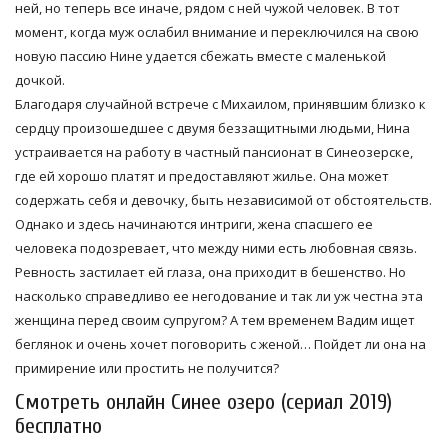
ней, но теперь все иначе, рядом с ней чужой человек. В тот
момент, когда муж ослабил внимание и переключился на свою
новую пассию Нине удается сбежать вместе с маленькой
дочкой.
Благодаря случайной встрече с Михаилом, принявшим близко к
сердцу произошедшее с двумя беззащитными людьми, Нина
устраивается на работу в частный пансионат в Синеозерске,
где ей хорошо платят и предоставляют жилье. Она может
содержать себя и девочку, быть независимой от обстоятельств.
Однако и здесь начинаются интриги, жена спасшего ее
человека подозревает, что между ними есть любовная связь.
Ревность застилает ей глаза, она приходит в бешенство. Но
насколько справедливо ее негодование и так ли уж честна эта
женщина перед своим супругом? А тем временем Вадим ищет
беглянок и очень хочет поговорить с женой… Пойдет ли она на
примирение или простить не получится?
Смотреть онлайн Синее озеро (сериал 2019)
бесплатно