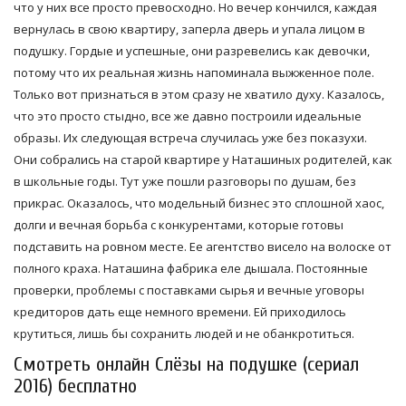
что у них все просто превосходно. Но вечер кончился, каждая
вернулась в свою квартиру, заперла дверь и упала лицом в
подушку. Гордые и успешные, они разревелись как девочки,
потому что их реальная жизнь напоминала выжженное поле.
Только вот признаться в этом сразу не хватило духу. Казалось,
что это просто стыдно, все же давно построили идеальные
образы. Их следующая встреча случилась уже без показухи.
Они собрались на старой квартире у Наташиных родителей, как
в школьные годы. Тут уже пошли разговоры по душам, без
прикрас. Оказалось, что модельный бизнес это сплошной хаос,
долги и вечная борьба с конкурентами, которые готовы
подставить на ровном месте. Ее агентство висело на волоске от
полного краха. Наташина фабрика еле дышала. Постоянные
проверки, проблемы с поставками сырья и вечные уговоры
кредиторов дать еще немного времени. Ей приходилось
крутиться, лишь бы сохранить людей и не обанкротиться.
Смотреть онлайн Слёзы на подушке (сериал
2016) бесплатно