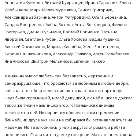
Анастасия Куимова, Виталий Кудрявцев, Ирина Таранник, Елена
Дробышева, Марк-Малик Мурашкин, Таисия Григорчук,
Александра Бабаскина, Антон Фигуровский, Ольга Берёзкина,
Сандра Вострецова, Алёна Зотова, Агата Вострецова, Филипп
Григорьев, Диана Шульмина, Василий Бриченко, Татьяна
Яворская, Светлана Рубан, Ольга Хохлова, Вадим Руденко,
Алексей Овсянников, Марина Клещёва, Женя Евстигнеева,
Карина Шишлянникова, Александр Поляков, Арсен Гюльбалаев,
Яна Аносова, Дмитрий Мельников, Евгений Пеккер
Женщины умеют любить так беззаветно, жертвенно и
саморазрушающе, что бросаются за любимым в любые дебри,
забывают о себе и полностью посвящают жизнь партнеру.
Надя была скромницей, милой девушкой, и с ней в школе дружил
такой же тихий мальчишка Егор, готовящийся однажды
жениться на ней. Но парнишку обошел в этом стремлении
ближайший друг Ваня. Он и не собирался бы останавливаться на
Надежде. Но та влюбилась, у них закрутился роман, и ребята
поженились. Стали жить в доме у свекрови. Мать не впечатлена