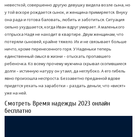
невесткой, совершенно другую девушку видела возле сына, но
у той вскоре рождается сынок, и женщина примиряется. Внуку
она рада и готова баловать, любить и заботиться. Ситуация
сильно ухудшается, когда Иван вдруг умирает. А маленького
отпрыска Надя не находит в квартире. Двум женщинам, что
потеряли сыновей, крайне тяжело. Их и не связывает больше
ничто, кроме перенесенного горя. У Наденьки теперь
единственный смысл в жизни – отыскать пропавшего
ребеночка. Ко всему прочему мужчина скрывал скопившиеся
долги – истинную натуру он утаил, да неглубоко. А его гибель
явно произошла неспроста. Беззаветно преданной вдове
придется уехать на заработки – раздать деньги, что «висят»
уже на ней.
Смотреть Время надежды 2023 онлайн
бесплатно