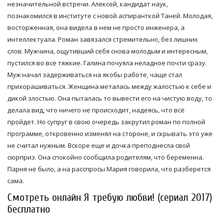
незначительной встречи. Алексей, кандидат наук,
познакомился в институте с новой аспиранткой Таней. Молодая,
восторженная, она видела в нем не просто инженера, а
интеллектуала. Роман завязался стремительно, без лишних
слов. Мужчина, ощутивший себя снова молодым и интересным,
пустился во все тяжкие. Галина почуяла неладное почти сразу.
Муж начал задерживаться на якобы работе, чаще стал
прихорашиваться. Женщина металась между жалостью к себе и
дикой злостью. Она пыталась то вывести его на чистую воду, то
делала вид, что ничего не происходит, надеясь, что всё
пройдет. Но супруг в свою очередь закрутил роман по полной
программе, откровенно изменял на стороне, и скрывать это уже
не считал нужным. Вскоре еще и дочка преподнесла свой
сюрприз. Она спокойно сообщила родителям, что беременна.
Парня не было, а на расспросы Мария говорила, что разберется
сама.
Смотреть онлайн Я требую любви! (сериал 2017)
бесплатно